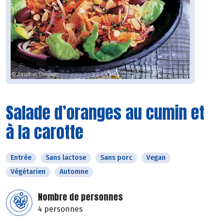
Salade d’oranges au cumin et
à la carotte
Entrée
Sans lactose
Sans porc
Vegan
Végétarien
Automne
Nombre de personnes
4 personnes