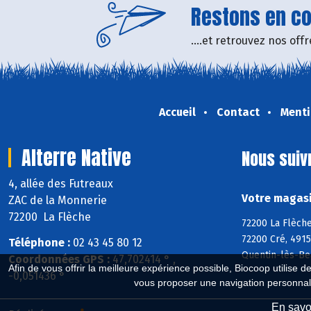
Restons en con
....et retrouvez nos of
Accueil
Contact
Menti
Alterre Native
Nous suiv
4, allée des Futreaux
Votre magasin
ZAC de la Monnerie
72200 La Flèche
72200 La Flèche
72200 Cré, 4915
Téléphone :
02 43 45 80 12
Quentin-lès-Be
Coordonnées GPS :
47,702414 ° ,
Afin de vous offrir la meilleure expérience possible, Biocoop utilise d
-0,051436 °
vous proposer une navigation personnal
En savoi