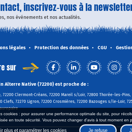
tact, inscrivez-vous à la newsletter
fres, nos événements et nos actualités.
ons légales
Protection des données
CGU
Gestio
re sur
 Alterre Native (72200) est proche de :
, 72200 Clermont-Créans, 72200 Mareil s/Loir, 72800 Thorée-les-Pins,
0 Clefs, 72270 Ligron, 72200 Crosmières, 72200 Bazouges s/le-Loir, 72
aurepaire
es cookies : pour assurer une performance optimale du site, pour récolter
isée en toute sécurité. Vous pouvez changer d'avis à tout moment en 
r plus et paramétrer les cookies
Je refuse
J