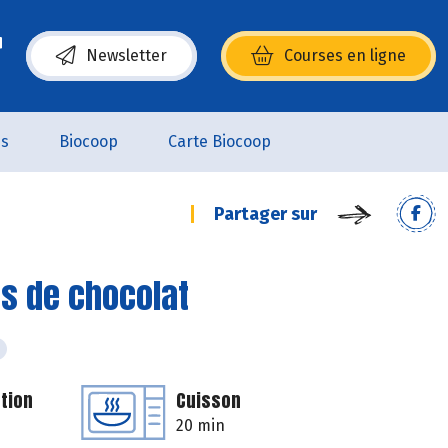
Newsletter
Courses en ligne
(s’ouvre dans une nouvelle fenêtre)
es
Biocoop
Carte Biocoop
Partager sur
s de chocolat
tion
Cuisson
20 min