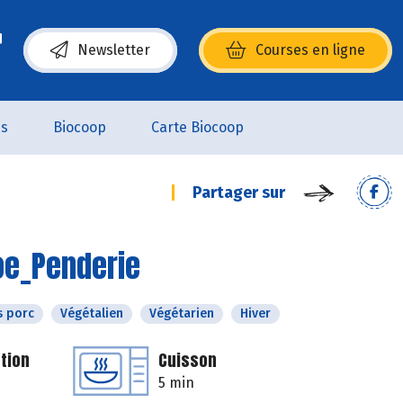
Newsletter
Courses en ligne
(s’ouvre dans une nouvelle fenêtre)
es
Biocoop
Carte Biocoop
Partager sur
oe_Penderie
s porc
Végétalien
Végétarien
Hiver
tion
Cuisson
5 min