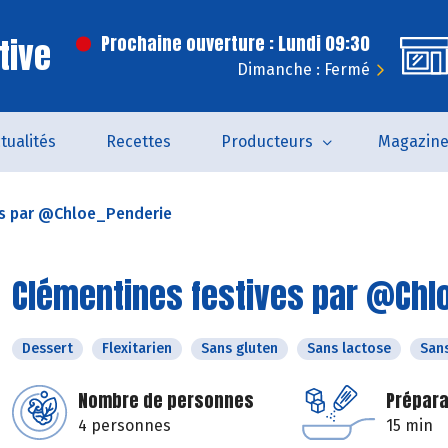
tive
Prochaine ouverture : Lundi 09:30
Dimanche : Fermé
tualités
Recettes
Producteurs
Magazin
es par @Chloe_Penderie
Clémentines festives par @Chl
Dessert
Flexitarien
Sans gluten
Sans lactose
San
Nombre de personnes
Prépara
4 personnes
15 min