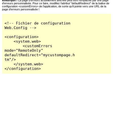
Remarques :
La page d'erreurs actuellement affichée peut être remplacée par une page
d'erreurs personnalisée. Pour ce faire, modifiez l'attribut "defaultRedirect" de la balise de
configuration <customErrors> de l'application, de sorte qu'il pointe vers une URL de la
page d'erreurs personnalisée !
<!-- Fichier de configuration 
Web.Config -->

<configuration>

    <system.web>

        <customErrors 
mode="RemoteOnly" 
defaultRedirect="mycustompage.h
tm"/>

    </system.web>

</configuration>