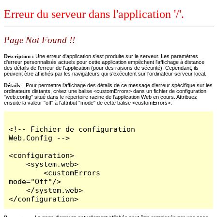
Erreur du serveur dans l'application '/'.
Page Not Found !!
Description :
Une erreur d'application s'est produite sur le serveur. Les paramètres
d'erreur personnalisés actuels pour cette application empêchent l'affichage à distance
des détails de l'erreur de l'application (pour des raisons de sécurité). Cependant, ils
peuvent être affichés par les navigateurs qui s'exécutent sur l'ordinateur serveur local.
Détails =
Pour permettre l'affichage des détails de ce message d'erreur spécifique sur les
ordinateurs distants, créez une balise <customErrors> dans un fichier de configuration
"web.config" situé dans le répertoire racine de l'application Web en cours. Attribuez
ensuite la valeur "off" à l'attribut "mode" de cette balise <customErrors>.
<!-- Fichier de configuration 
Web.Config -->

<configuration>

    <system.web>

        <customErrors 
mode="Off"/>

    </system.web>

</configuration>