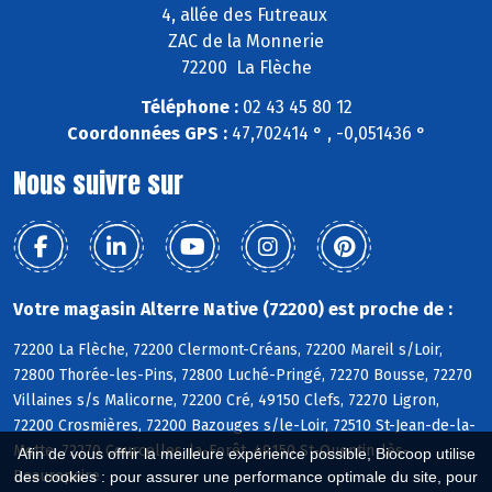
4, allée des Futreaux
ZAC de la Monnerie
72200 La Flèche
Téléphone :
02 43 45 80 12
Coordonnées GPS :
47,702414 ° , -0,051436 °
Nous suivre sur
Votre magasin Alterre Native (72200) est proche de :
72200 La Flèche, 72200 Clermont-Créans, 72200 Mareil s/Loir,
72800 Thorée-les-Pins, 72800 Luché-Pringé, 72270 Bousse, 72270
Villaines s/s Malicorne, 72200 Cré, 49150 Clefs, 72270 Ligron,
72200 Crosmières, 72200 Bazouges s/le-Loir, 72510 St-Jean-de-la-
Motte, 72270 Courcelles-la-Forêt, 49150 St-Quentin-lès-
Afin de vous offrir la meilleure expérience possible, Biocoop utilise
Beaurepaire
des cookies : pour assurer une performance optimale du site, pour