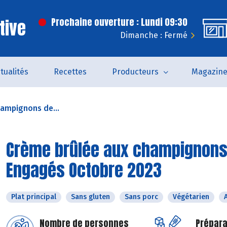
tive
Prochaine ouverture : Lundi 09:30
Dimanche : Fermé
tualités
Recettes
Producteurs
Magazin
ampignons de...
Crème brûlée aux champignons d
Engagés Octobre 2023
Plat principal
Sans gluten
Sans porc
Végétarien
Nombre de personnes
Prépara