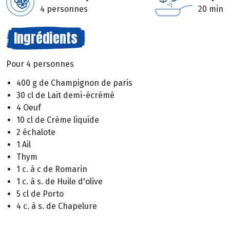
4 personnes
20 min
Ingrédients
Pour 4 personnes
400 g de Champignon de paris
30 cl de Lait demi-écrémé
4 Oeuf
10 cl de Crème liquide
2 échalote
1 Ail
Thym
1 c. à c de Romarin
1 c. à s. de Huile d'olive
5 cl de Porto
4 c. à s. de Chapelure