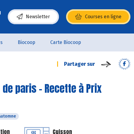
Newsletter
Courses en ligne
(s’ouvre dans une nouvelle fenêtre)
es
Biocoop
Carte Biocoop
Partager sur
e paris - Recette à Prix
Automne
tion
Cuisson