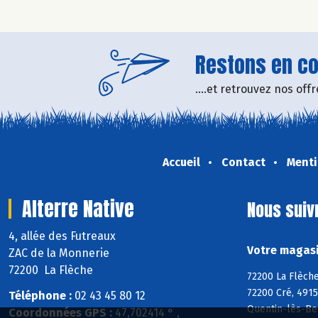
Restons en con
....et retrouvez nos of
Accueil
Contact
Menti
Alterre Native
Nous suiv
4, allée des Futreaux
Votre magasin
ZAC de la Monnerie
72200 La Flèche
72200 La Flèche
72200 Cré, 4915
Téléphone :
02 43 45 80 12
Quentin-lès-Be
Coordonnées GPS :
47,702414 ° ,