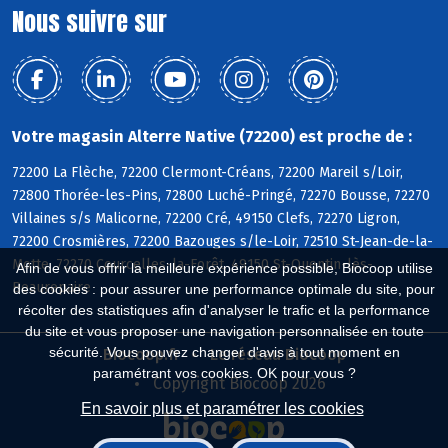
Nous suivre sur
Votre magasin Alterre Native (72200) est proche de :
72200 La Flèche, 72200 Clermont-Créans, 72200 Mareil s/Loir,
72800 Thorée-les-Pins, 72800 Luché-Pringé, 72270 Bousse, 72270
Villaines s/s Malicorne, 72200 Cré, 49150 Clefs, 72270 Ligron,
72200 Crosmières, 72200 Bazouges s/le-Loir, 72510 St-Jean-de-la-
Motte, 72270 Courcelles-la-Forêt, 49150 St-Quentin-lès-
Afin de vous offrir la meilleure expérience possible, Biocoop utilise
Beaurepaire
des cookies : pour assurer une performance optimale du site, pour
récolter des statistiques afin d'analyser le trafic et la performance
du site et vous proposer une navigation personnalisée en toute
sécurité. Vous pouvez changer d'avis à tout moment en
Biocoop.fr
Le réseau Biocoop
paramétrant vos cookies. OK pour vous ?
Copyright Biocoop 2026
En savoir plus et paramétrer les cookies