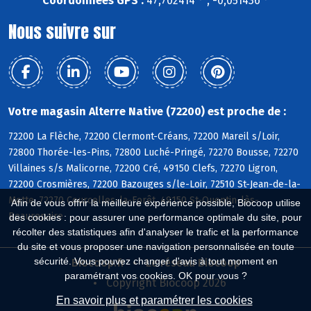
Coordonnées GPS :
47,702414 ° , -0,051436 °
Nous suivre sur
Votre magasin Alterre Native (72200) est proche de :
72200 La Flèche, 72200 Clermont-Créans, 72200 Mareil s/Loir,
72800 Thorée-les-Pins, 72800 Luché-Pringé, 72270 Bousse, 72270
Villaines s/s Malicorne, 72200 Cré, 49150 Clefs, 72270 Ligron,
72200 Crosmières, 72200 Bazouges s/le-Loir, 72510 St-Jean-de-la-
Motte, 72270 Courcelles-la-Forêt, 49150 St-Quentin-lès-
Afin de vous offrir la meilleure expérience possible, Biocoop utilise
Beaurepaire
des cookies : pour assurer une performance optimale du site, pour
récolter des statistiques afin d'analyser le trafic et la performance
du site et vous proposer une navigation personnalisée en toute
sécurité. Vous pouvez changer d'avis à tout moment en
Biocoop.fr
Le réseau Biocoop
paramétrant vos cookies. OK pour vous ?
Copyright Biocoop 2026
En savoir plus et paramétrer les cookies