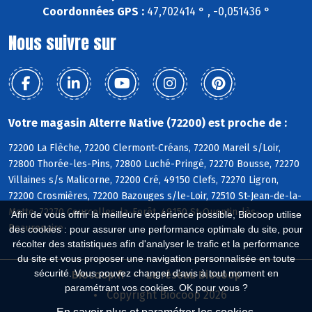
Coordonnées GPS :
47,702414 ° , -0,051436 °
Nous suivre sur
Votre magasin Alterre Native (72200) est proche de :
72200 La Flèche, 72200 Clermont-Créans, 72200 Mareil s/Loir,
72800 Thorée-les-Pins, 72800 Luché-Pringé, 72270 Bousse, 72270
Villaines s/s Malicorne, 72200 Cré, 49150 Clefs, 72270 Ligron,
72200 Crosmières, 72200 Bazouges s/le-Loir, 72510 St-Jean-de-la-
Motte, 72270 Courcelles-la-Forêt, 49150 St-Quentin-lès-
Afin de vous offrir la meilleure expérience possible, Biocoop utilise
Beaurepaire
des cookies : pour assurer une performance optimale du site, pour
récolter des statistiques afin d'analyser le trafic et la performance
du site et vous proposer une navigation personnalisée en toute
sécurité. Vous pouvez changer d'avis à tout moment en
Biocoop.fr
Le réseau Biocoop
paramétrant vos cookies. OK pour vous ?
Copyright Biocoop 2026