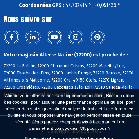
Coordonnées GPS :
47,702414 ° , -0,051436 °
Nous suivre sur
Votre magasin Alterre Native (72200) est proche de :
72200 La Flèche, 72200 Clermont-Créans, 72200 Mareil s/Loir,
72800 Thorée-les-Pins, 72800 Luché-Pringé, 72270 Bousse, 72270
Villaines s/s Malicorne, 72200 Cré, 49150 Clefs, 72270 Ligron,
72200 Crosmières, 72200 Bazouges s/le-Loir, 72510 St-Jean-de-la-
Motte, 72270 Courcelles-la-Forêt, 49150 St-Quentin-lès-
Afin de vous offrir la meilleure expérience possible, Biocoop utilise
Beaurepaire
des cookies : pour assurer une performance optimale du site, pour
récolter des statistiques afin d'analyser le trafic et la performance
du site et vous proposer une navigation personnalisée en toute
sécurité. Vous pouvez changer d'avis à tout moment en
Biocoop.fr
Le réseau Biocoop
paramétrant vos cookies. OK pour vous ?
Copyright Biocoop 2026