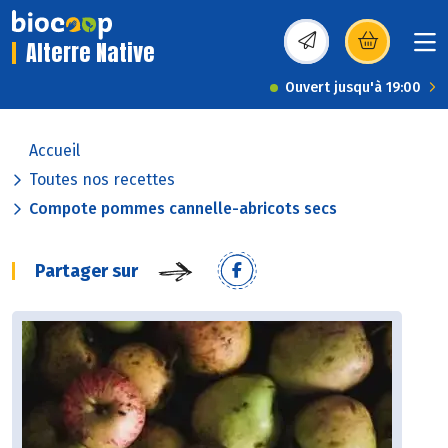
Alterre Native
(s’ouvre dans une nou
Ouvert jusqu'à 19:00
Accueil
Toutes nos recettes
Compote pommes cannelle-abricots secs
Partager sur