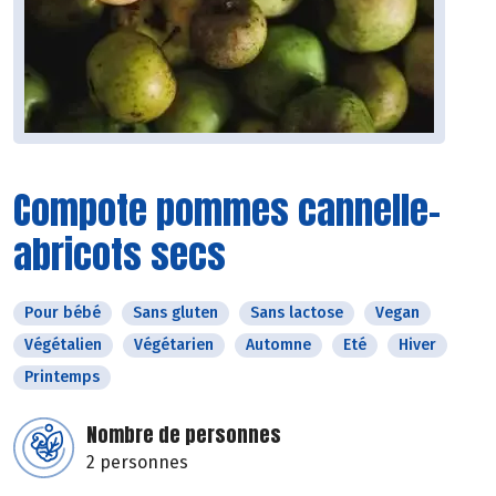
Compote pommes cannelle-
abricots secs
Pour bébé
Sans gluten
Sans lactose
Vegan
Végétalien
Végétarien
Automne
Eté
Hiver
Printemps
Nombre de personnes
2 personnes