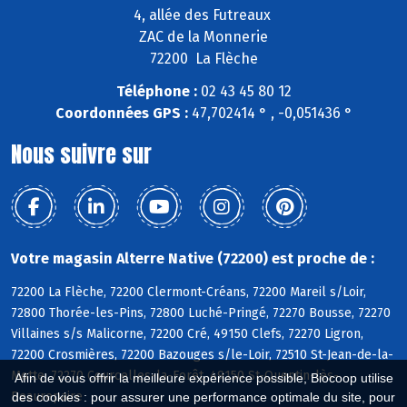
4, allée des Futreaux
ZAC de la Monnerie
72200 La Flèche
Téléphone :
02 43 45 80 12
Coordonnées GPS :
47,702414 ° , -0,051436 °
Nous suivre sur
Votre magasin Alterre Native (72200) est proche de :
72200 La Flèche, 72200 Clermont-Créans, 72200 Mareil s/Loir,
72800 Thorée-les-Pins, 72800 Luché-Pringé, 72270 Bousse, 72270
Villaines s/s Malicorne, 72200 Cré, 49150 Clefs, 72270 Ligron,
72200 Crosmières, 72200 Bazouges s/le-Loir, 72510 St-Jean-de-la-
Motte, 72270 Courcelles-la-Forêt, 49150 St-Quentin-lès-
Afin de vous offrir la meilleure expérience possible, Biocoop utilise
Beaurepaire
des cookies : pour assurer une performance optimale du site, pour