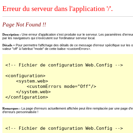
Erreur du serveur dans l'application '/'.
Page Not Found !!
Description :
Une erreur d'application s'est produite sur le serveur. Les paramètres d'erreur
par les navigateurs qui s'exécutent sur l'ordinateur serveur local.
Détails =
Pour permettre l'affichage des détails de ce message d'erreur spécifique sur les o
valeur "off" à l'attribut "mode" de cette balise <customErrors>.
<!-- Fichier de configuration Web.Config -->

<configuration>

    <system.web>

        <customErrors mode="Off"/>

    </system.web>

</configuration>
Remarques :
La page d'erreurs actuellement affichée peut être remplacée par une page d'erre
d'erreurs personnalisée !
<!-- Fichier de configuration Web.Config -->
