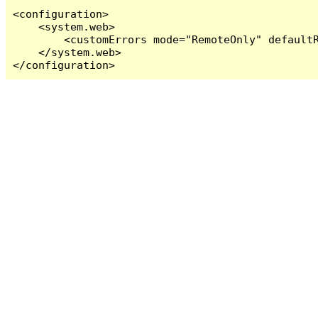
<configuration>

    <system.web>

        <customErrors mode="RemoteOnly" defaultR
    </system.web>

</configuration>