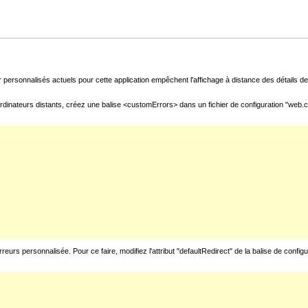
 personnalisés actuels pour cette application empêchent l'affichage à distance des détails de 
rdinateurs distants, créez une balise <customErrors> dans un fichier de configuration "web.con
urs personnalisée. Pour ce faire, modifiez l'attribut "defaultRedirect" de la balise de config