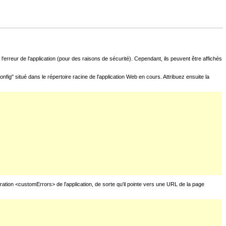
l'erreur de l'application (pour des raisons de sécurité). Cependant, ils peuvent être affichés
fig" situé dans le répertoire racine de l'application Web en cours. Attribuez ensuite la
uration <customErrors> de l'application, de sorte qu'il pointe vers une URL de la page