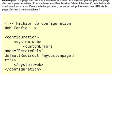
Remarques :
La page d'erreurs actuellement affichée peut être remplacée par une page
d'erreurs personnalisée. Pour ce faire, modifiez l'attribut "defaultRedirect" de la balise de
configuration <customErrors> de l'application, de sorte qu'il pointe vers une URL de la
page d'erreurs personnalisée !
<!-- Fichier de configuration 
Web.Config -->

<configuration>

    <system.web>

        <customErrors 
mode="RemoteOnly" 
defaultRedirect="mycustompage.h
tm"/>

    </system.web>

</configuration>