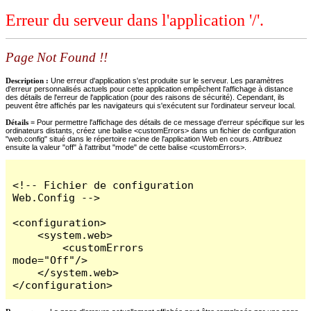
Erreur du serveur dans l'application '/'.
Page Not Found !!
Description :
Une erreur d'application s'est produite sur le serveur. Les paramètres
d'erreur personnalisés actuels pour cette application empêchent l'affichage à distance
des détails de l'erreur de l'application (pour des raisons de sécurité). Cependant, ils
peuvent être affichés par les navigateurs qui s'exécutent sur l'ordinateur serveur local.
Détails =
Pour permettre l'affichage des détails de ce message d'erreur spécifique sur les
ordinateurs distants, créez une balise <customErrors> dans un fichier de configuration
"web.config" situé dans le répertoire racine de l'application Web en cours. Attribuez
ensuite la valeur "off" à l'attribut "mode" de cette balise <customErrors>.
<!-- Fichier de configuration 
Web.Config -->

<configuration>

    <system.web>

        <customErrors 
mode="Off"/>

    </system.web>

</configuration>