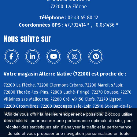
72200 La Flèche
Téléphone :
02 43 45 80 12
Coordonnées GPS :
47,702414 ° , -0,051436 °
Nous suivre sur
Votre magasin Alterre Native (72200) est proche de :
72200 La Flèche, 72200 Clermont-Créans, 72200 Mareil s/Loir,
72800 Thorée-les-Pins, 72800 Luché-Pringé, 72270 Bousse, 72270
Villaines s/s Malicorne, 72200 Cré, 49150 Clefs, 72270 Ligron,
72200 Crosmières, 72200 Bazouges s/le-Loir, 72510 St-Jean-de-la-
Motte, 72270 Courcelles-la-Forêt, 49150 St-Quentin-lès-
Afin de vous offrir la meilleure expérience possible, Biocoop utilise
Beaurepaire
des cookies : pour assurer une performance optimale du site, pour
récolter des statistiques afin d'analyser le trafic et la performance
du site et vous proposer une navigation personnalisée en toute