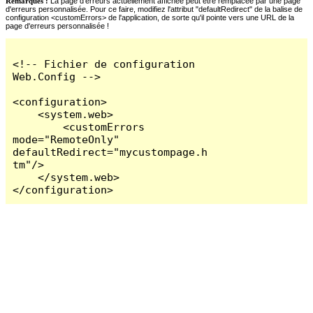
Remarques :
La page d'erreurs actuellement affichée peut être remplacée par une page
d'erreurs personnalisée. Pour ce faire, modifiez l'attribut "defaultRedirect" de la balise de
configuration <customErrors> de l'application, de sorte qu'il pointe vers une URL de la
page d'erreurs personnalisée !
<!-- Fichier de configuration 
Web.Config -->

<configuration>

    <system.web>

        <customErrors 
mode="RemoteOnly" 
defaultRedirect="mycustompage.h
tm"/>

    </system.web>

</configuration>