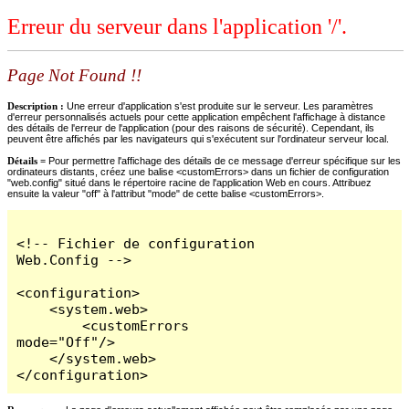
Erreur du serveur dans l'application '/'.
Page Not Found !!
Description :
Une erreur d'application s'est produite sur le serveur. Les paramètres
d'erreur personnalisés actuels pour cette application empêchent l'affichage à distance
des détails de l'erreur de l'application (pour des raisons de sécurité). Cependant, ils
peuvent être affichés par les navigateurs qui s'exécutent sur l'ordinateur serveur local.
Détails =
Pour permettre l'affichage des détails de ce message d'erreur spécifique sur les
ordinateurs distants, créez une balise <customErrors> dans un fichier de configuration
"web.config" situé dans le répertoire racine de l'application Web en cours. Attribuez
ensuite la valeur "off" à l'attribut "mode" de cette balise <customErrors>.
<!-- Fichier de configuration 
Web.Config -->

<configuration>

    <system.web>

        <customErrors 
mode="Off"/>

    </system.web>

</configuration>