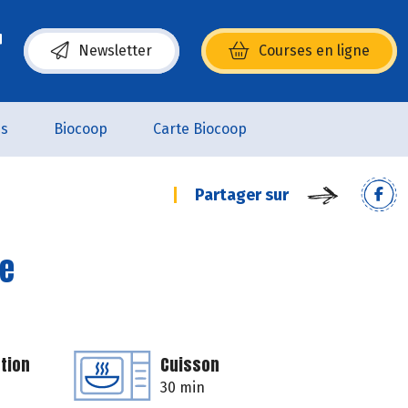
Newsletter
Courses en ligne
(s’ouvre dans une nouvelle fenêtre)
es
Biocoop
Carte Biocoop
Partager sur
ne
tion
Cuisson
30 min