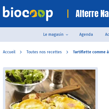
Alterre Na
Le magasin
Agenda
Ac
Accueil
Toutes nos recettes
Tartiflette comme 