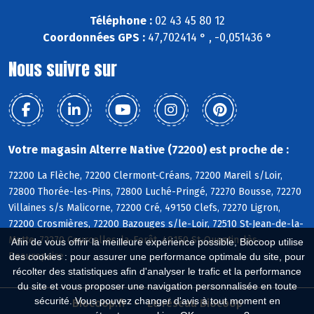
Téléphone :
02 43 45 80 12
Coordonnées GPS :
47,702414 ° , -0,051436 °
Nous suivre sur
Votre magasin Alterre Native (72200) est proche de :
72200 La Flèche, 72200 Clermont-Créans, 72200 Mareil s/Loir,
72800 Thorée-les-Pins, 72800 Luché-Pringé, 72270 Bousse, 72270
Villaines s/s Malicorne, 72200 Cré, 49150 Clefs, 72270 Ligron,
72200 Crosmières, 72200 Bazouges s/le-Loir, 72510 St-Jean-de-la-
Motte, 72270 Courcelles-la-Forêt, 49150 St-Quentin-lès-
Afin de vous offrir la meilleure expérience possible, Biocoop utilise
Beaurepaire
des cookies : pour assurer une performance optimale du site, pour
récolter des statistiques afin d'analyser le trafic et la performance
du site et vous proposer une navigation personnalisée en toute
sécurité. Vous pouvez changer d'avis à tout moment en
Biocoop.fr
Le réseau Biocoop