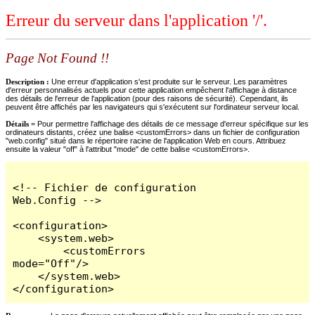
Erreur du serveur dans l'application '/'.
Page Not Found !!
Description :
Une erreur d'application s'est produite sur le serveur. Les paramètres
d'erreur personnalisés actuels pour cette application empêchent l'affichage à distance
des détails de l'erreur de l'application (pour des raisons de sécurité). Cependant, ils
peuvent être affichés par les navigateurs qui s'exécutent sur l'ordinateur serveur local.
Détails =
Pour permettre l'affichage des détails de ce message d'erreur spécifique sur les
ordinateurs distants, créez une balise <customErrors> dans un fichier de configuration
"web.config" situé dans le répertoire racine de l'application Web en cours. Attribuez
ensuite la valeur "off" à l'attribut "mode" de cette balise <customErrors>.
<!-- Fichier de configuration 
Web.Config -->

<configuration>

    <system.web>

        <customErrors 
mode="Off"/>

    </system.web>

</configuration>