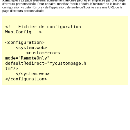
Remarques :
La page d'erreurs actuellement affichée peut être remplacée par une page
d'erreurs personnalisée. Pour ce faire, modifiez l'attribut "defaultRedirect" de la balise de
configuration <customErrors> de l'application, de sorte qu'il pointe vers une URL de la
page d'erreurs personnalisée !
<!-- Fichier de configuration 
Web.Config -->

<configuration>

    <system.web>

        <customErrors 
mode="RemoteOnly" 
defaultRedirect="mycustompage.h
tm"/>

    </system.web>

</configuration>