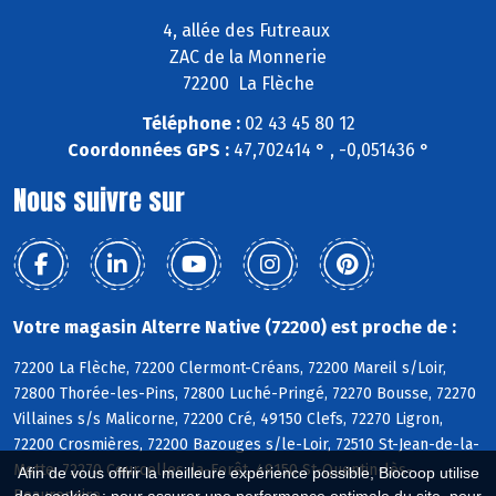
4, allée des Futreaux
ZAC de la Monnerie
72200 La Flèche
Téléphone :
02 43 45 80 12
Coordonnées GPS :
47,702414 ° , -0,051436 °
Nous suivre sur
Votre magasin Alterre Native (72200) est proche de :
72200 La Flèche, 72200 Clermont-Créans, 72200 Mareil s/Loir,
72800 Thorée-les-Pins, 72800 Luché-Pringé, 72270 Bousse, 72270
Villaines s/s Malicorne, 72200 Cré, 49150 Clefs, 72270 Ligron,
72200 Crosmières, 72200 Bazouges s/le-Loir, 72510 St-Jean-de-la-
Motte, 72270 Courcelles-la-Forêt, 49150 St-Quentin-lès-
Afin de vous offrir la meilleure expérience possible, Biocoop utilise
Beaurepaire