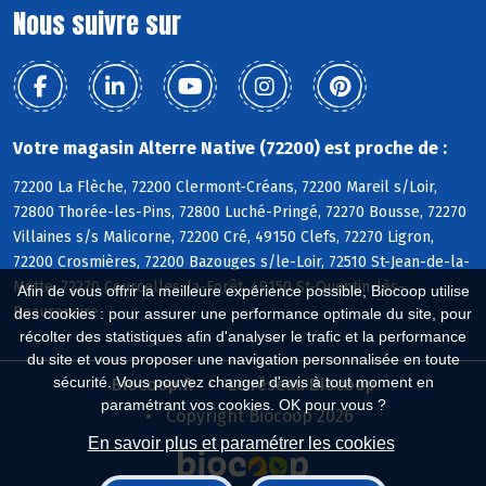
Nous suivre sur
Votre magasin Alterre Native (72200) est proche de :
72200 La Flèche, 72200 Clermont-Créans, 72200 Mareil s/Loir,
72800 Thorée-les-Pins, 72800 Luché-Pringé, 72270 Bousse, 72270
Villaines s/s Malicorne, 72200 Cré, 49150 Clefs, 72270 Ligron,
72200 Crosmières, 72200 Bazouges s/le-Loir, 72510 St-Jean-de-la-
Motte, 72270 Courcelles-la-Forêt, 49150 St-Quentin-lès-
Afin de vous offrir la meilleure expérience possible, Biocoop utilise
Beaurepaire
des cookies : pour assurer une performance optimale du site, pour
récolter des statistiques afin d'analyser le trafic et la performance
du site et vous proposer une navigation personnalisée en toute
sécurité. Vous pouvez changer d'avis à tout moment en
Biocoop.fr
Le réseau Biocoop
paramétrant vos cookies. OK pour vous ?
Copyright Biocoop 2026
En savoir plus et paramétrer les cookies