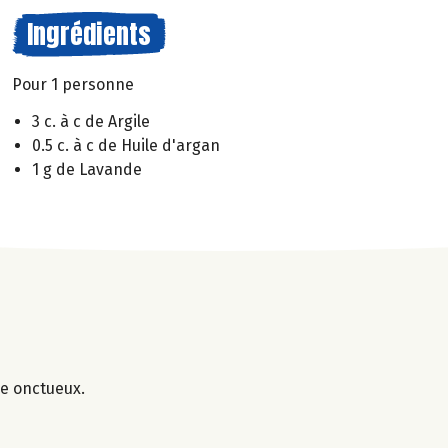
Ingrédients
Pour 1 personne
3 c. à c de Argile
0.5 c. à c de Huile d'argan
1 g de Lavande
ge onctueux.