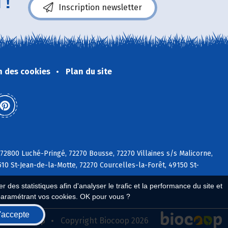
 !
Inscription newsletter
n des cookies
Plan du site
 72800 Luché-Pringé, 72270 Bousse, 72270 Villaines s/s Malicorne,
510 St-Jean-de-la-Motte, 72270 Courcelles-la-Forêt, 49150 St-
 des statistiques afin d'analyser le trafic et la performance du site et
paramétrant vos cookies. OK pour vous ?
'accepte
seau Biocoop
Copyright Biocoop 2026