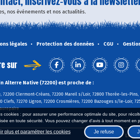
tact, inscrivez-vous à la newsletter
fres, nos événements et nos actualités.
ons légales
Protection des données
CGU
Gestio
re sur
 Alterre Native (72200) est proche de :
, 72200 Clermont-Créans, 72200 Mareil s/Loir, 72800 Thorée-les-Pins,
0 Clefs, 72270 Ligron, 72200 Crosmières, 72200 Bazouges s/le-Loir, 72
aurepaire
es cookies : pour assurer une performance optimale du site, pour récolter
isée en toute sécurité. Vous pouvez changer d'avis à tout moment en 
r plus et paramétrer les cookies
Je refuse
J
Biocoop.fr
Le ré