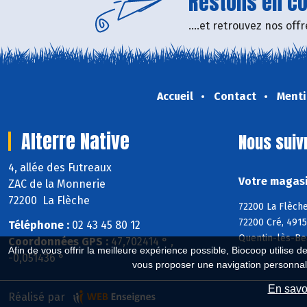
Restons en con
....et retrouvez nos of
Accueil
Contact
Menti
Alterre Native
Nous suiv
4, allée des Futreaux
Votre magasin
ZAC de la Monnerie
72200 La Flèche
72200 La Flèche
72200 Cré, 4915
Téléphone :
02 43 45 80 12
Quentin-lès-Be
Coordonnées GPS :
47,702414 ° ,
Afin de vous offrir la meilleure expérience possible, Biocoop utilise d
-0,051436 °
vous proposer une navigation personnal
En savoi
Réalisé par