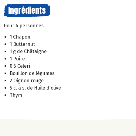
Ingrédients
Pour 4 personnes
1 Chapon
1 Butternut
1 g de Châtaigne
1 Poire
0.5 Céleri
Bouillon de légumes
2 Oignon rouge
5 c. à s. de Huile d'olive
Thym