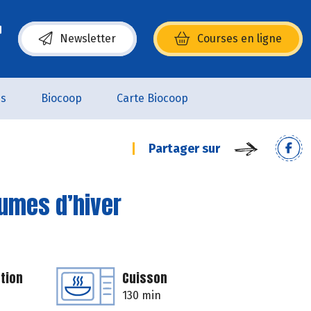
Newsletter
Courses en ligne
(s’ouvre dans une nouvelle fenêtre)
es
Biocoop
Carte Biocoop
Partager sur
gumes d’hiver
tion
Cuisson
130 min