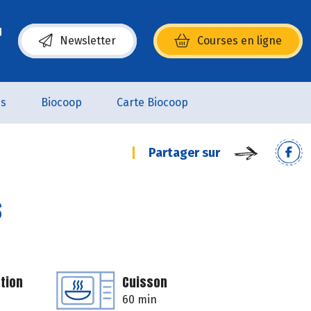
Newsletter
Courses en ligne
(s’ouvre dans une nouvelle fenêtre)
es
Biocoop
Carte Biocoop
Partager sur
s
tion
Cuisson
60 min