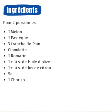
Ingrédients
Pour 2 personnes
1 Melon
1 Pastèque
3 tranche de Pain
Ciboulette
1 Romarin
1 c. à s. de Huile d'olive
1 c. à s. de Jus de citron
Sel
1 Chorizo