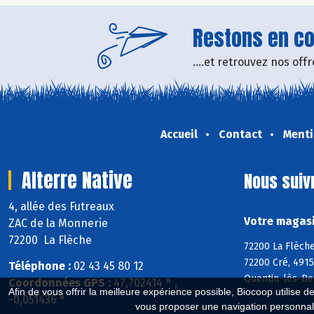
Restons en con
....et retrouvez nos of
Accueil
Contact
Menti
Alterre Native
Nous suiv
4, allée des Futreaux
Votre magasin
ZAC de la Monnerie
72200 La Flèche
72200 La Flèche
72200 Cré, 4915
Téléphone :
02 43 45 80 12
Quentin-lès-Be
Coordonnées GPS :
47,702414 ° ,
Afin de vous offrir la meilleure expérience possible, Biocoop utilise d
-0,051436 °
vous proposer une navigation personnal