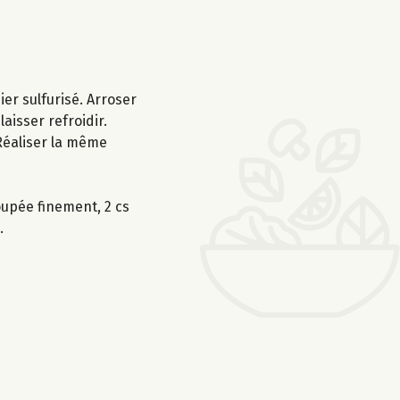
er sulfurisé. Arroser
aisser refroidir.
 Réaliser la même
oupée finement, 2 cs
.