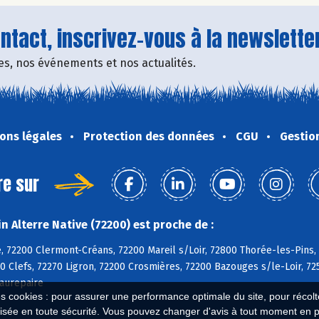
tact, inscrivez-vous à la newsletter
fres, nos événements et nos actualités.
ons légales
Protection des données
CGU
Gestio
re sur
 Alterre Native (72200) est proche de :
, 72200 Clermont-Créans, 72200 Mareil s/Loir, 72800 Thorée-les-Pins,
0 Clefs, 72270 Ligron, 72200 Crosmières, 72200 Bazouges s/le-Loir, 72
aurepaire
es cookies : pour assurer une performance optimale du site, pour récolter
isée en toute sécurité. Vous pouvez changer d'avis à tout moment en 