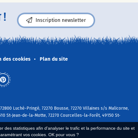
 !
Inscription newsletter
n des cookies
Plan du site
 72800 Luché-Pringé, 72270 Bousse, 72270 Villaines s/s Malicorne,
510 St-Jean-de-la-Motte, 72270 Courcelles-la-Forêt, 49150 St-
 des statistiques afin d'analyser le trafic et la performance du site et
paramétrant vos cookies. OK pour vous ?