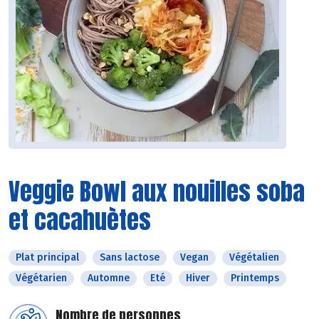
Veggie Bowl aux nouilles soba
et cacahuètes
Plat principal
Sans lactose
Vegan
Végétalien
Végétarien
Automne
Eté
Hiver
Printemps
Nombre de personnes