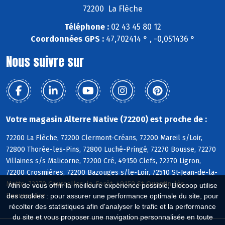
72200 La Flèche
Téléphone :
02 43 45 80 12
Coordonnées GPS :
47,702414 ° , -0,051436 °
Nous suivre sur
Votre magasin Alterre Native (72200) est proche de :
72200 La Flèche, 72200 Clermont-Créans, 72200 Mareil s/Loir,
72800 Thorée-les-Pins, 72800 Luché-Pringé, 72270 Bousse, 72270
Villaines s/s Malicorne, 72200 Cré, 49150 Clefs, 72270 Ligron,
72200 Crosmières, 72200 Bazouges s/le-Loir, 72510 St-Jean-de-la-
Motte, 72270 Courcelles-la-Forêt, 49150 St-Quentin-lès-
Afin de vous offrir la meilleure expérience possible, Biocoop utilise
Beaurepaire
des cookies : pour assurer une performance optimale du site, pour
récolter des statistiques afin d'analyser le trafic et la performance
du site et vous proposer une navigation personnalisée en toute