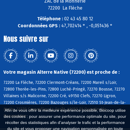
ZAC de la Monnerie
72200 La Flèche
Téléphone :
02 43 45 80 12
Coordonnées GPS :
47,702414 ° , -0,051436 °
Nous suivre sur
Votre magasin Alterre Native (72200) est proche de :
72200 La Flèche, 72200 Clermont-Créans, 72200 Mareil s/Loir,
72800 Thorée-les-Pins, 72800 Luché-Pringé, 72270 Bousse, 72270
Villaines s/s Malicorne, 72200 Cré, 49150 Clefs, 72270 Ligron,
72200 Crosmières, 72200 Bazouges s/le-Loir, 72510 St-Jean-de-la-
Motte, 72270 Courcelles-la-Forêt, 49150 St-Quentin-lès-
Afin de vous offrir la meilleure expérience possible, Biocoop utilise
Beaurepaire
des cookies : pour assurer une performance optimale du site, pour
récolter des statistiques afin d'analyser le trafic et la performance
du site et vous proposer une navigation personnalisée en toute