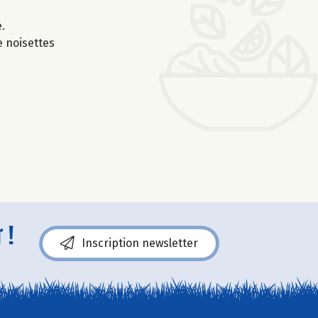
.
.
 noisettes
 !
Inscription newsletter