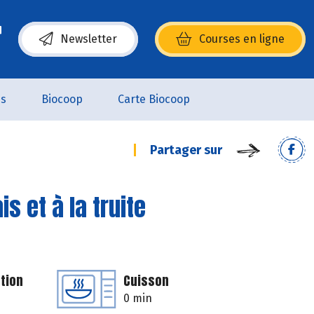
Newsletter
Courses en ligne
(s’ouvre dans une nouvelle fenêtre)
es
Biocoop
Carte Biocoop
Partager sur
s et à la truite
tion
Cuisson
0 min