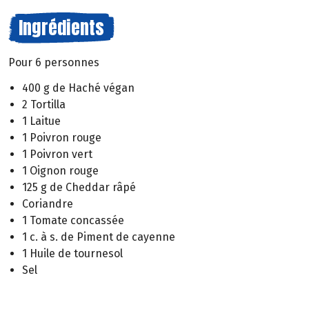
Ingrédients
Pour 6 personnes
400 g de Haché végan
2 Tortilla
1 Laitue
1 Poivron rouge
1 Poivron vert
1 Oignon rouge
125 g de Cheddar râpé
Coriandre
1 Tomate concassée
1 c. à s. de Piment de cayenne
1 Huile de tournesol
Sel