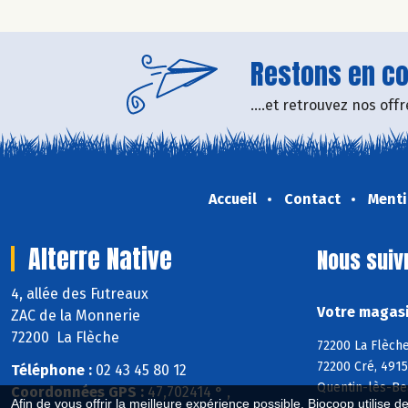
Restons en con
....et retrouvez nos of
Accueil
Contact
Menti
Alterre Native
Nous suiv
4, allée des Futreaux
Votre magasin
ZAC de la Monnerie
72200 La Flèche
72200 La Flèche
72200 Cré, 4915
Téléphone :
02 43 45 80 12
Quentin-lès-Be
Coordonnées GPS :
47,702414 ° ,
Afin de vous offrir la meilleure expérience possible, Biocoop utilise d