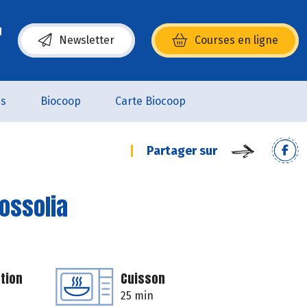
Newsletter
Courses en ligne
(s’ouvre dans une nouvelle fenêtre)
es
Biocoop
Carte Biocoop
Partager sur
Tossolia
tion
Cuisson
25 min