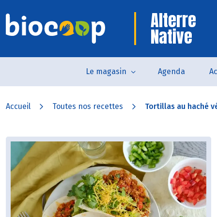
Alterre
Native
Le magasin
Agenda
Ac
Accueil
Toutes nos recettes
Tortillas au haché vé