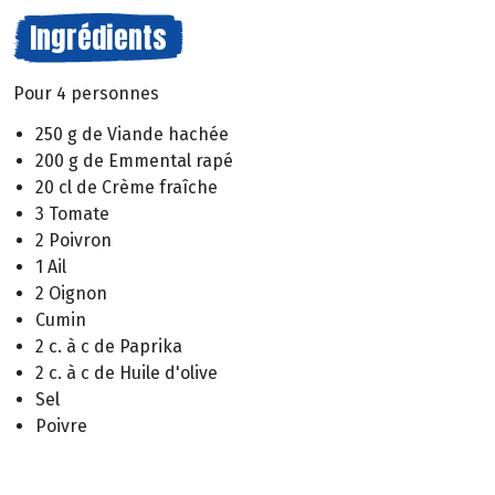
Ingrédients
Pour 4 personnes
250 g de Viande hachée
200 g de Emmental rapé
20 cl de Crème fraîche
3 Tomate
2 Poivron
1 Ail
2 Oignon
Cumin
2 c. à c de Paprika
2 c. à c de Huile d'olive
Sel
Poivre