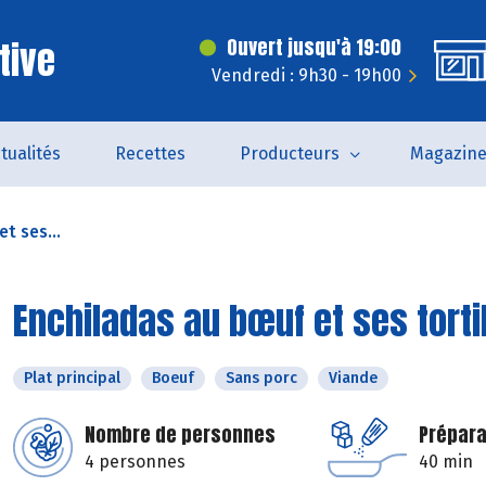
tive
Ouvert jusqu'à 19:00
Vendredi : 9h30 - 19h00
tualités
Recettes
Producteurs
Magazin
t ses...
Enchiladas au bœuf et ses torti
Plat principal
Boeuf
Sans porc
Viande
Nombre de personnes
Prépara
4 personnes
40 min