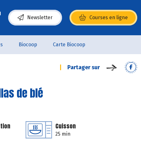
Newsletter
Courses en ligne
(s’ouvre dans une nouvelle fenêtre)
es
Biocoop
Carte Biocoop
Partager sur
llas de blé
tion
Cuisson
25 min