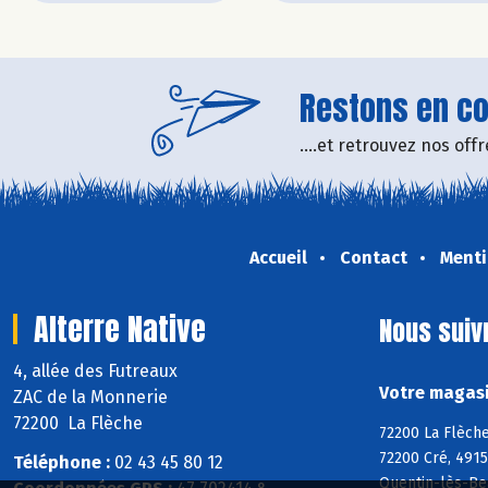
Restons en con
....et retrouvez nos of
Accueil
Contact
Menti
Alterre Native
Nous suiv
4, allée des Futreaux
Votre magasin
ZAC de la Monnerie
72200 La Flèche
72200 La Flèche
72200 Cré, 4915
Téléphone :
02 43 45 80 12
Quentin-lès-Be