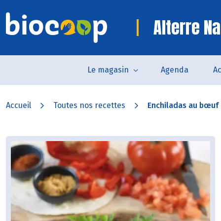
Alterre Na
Le magasin
Agenda
Ac
Accueil
Toutes nos recettes
Enchiladas au bœuf e