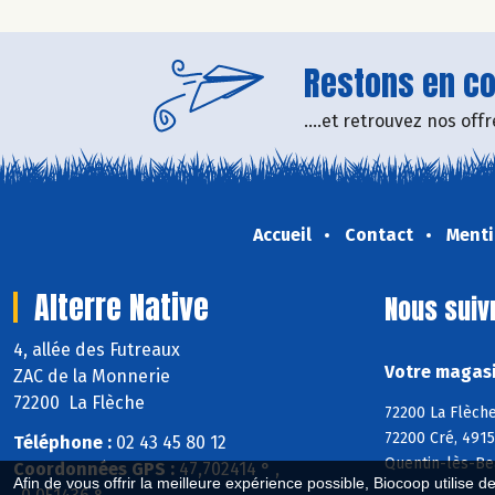
Restons en con
....et retrouvez nos of
Accueil
Contact
Menti
Alterre Native
Nous suiv
4, allée des Futreaux
Votre magasin
ZAC de la Monnerie
72200 La Flèche
72200 La Flèche
72200 Cré, 4915
Téléphone :
02 43 45 80 12
Quentin-lès-Be
Coordonnées GPS :
47,702414 ° ,
Afin de vous offrir la meilleure expérience possible, Biocoop utilise d