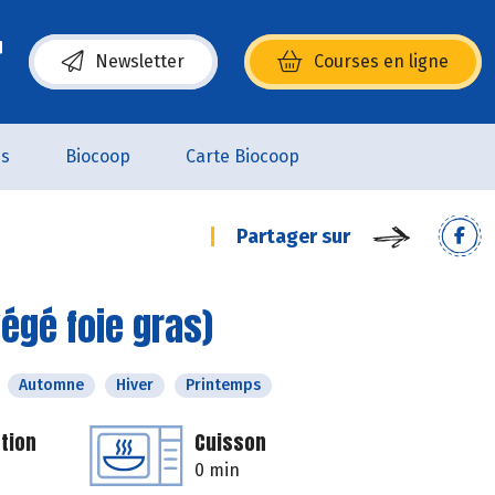
Newsletter
Courses en ligne
(s’ouvre dans une nouvelle fenêtre)
es
Biocoop
Carte Biocoop
Partager sur
égé foie gras)
Automne
Hiver
Printemps
tion
Cuisson
0 min