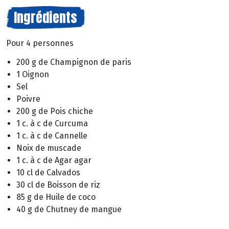
Ingrédients
Pour 4 personnes
200 g de Champignon de paris
1 Oignon
Sel
Poivre
200 g de Pois chiche
1 c. à c de Curcuma
1 c. à c de Cannelle
Noix de muscade
1 c. à c de Agar agar
10 cl de Calvados
30 cl de Boisson de riz
85 g de Huile de coco
40 g de Chutney de mangue