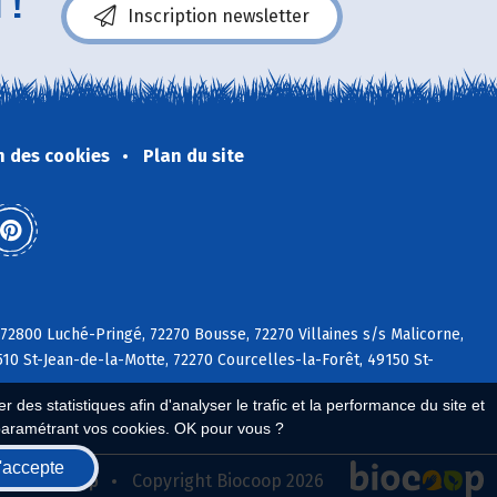
 !
Inscription newsletter
n des cookies
Plan du site
 72800 Luché-Pringé, 72270 Bousse, 72270 Villaines s/s Malicorne,
510 St-Jean-de-la-Motte, 72270 Courcelles-la-Forêt, 49150 St-
 des statistiques afin d'analyser le trafic et la performance du site et
paramétrant vos cookies. OK pour vous ?
'accepte
seau Biocoop
Copyright Biocoop 2026