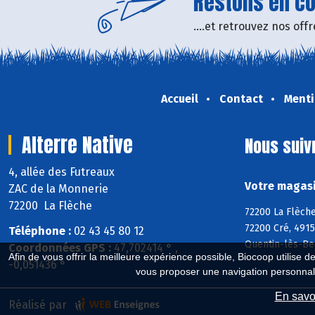
Restons en con
....et retrouvez nos of
Accueil
Contact
Menti
Alterre Native
Nous suiv
4, allée des Futreaux
Votre magasin
ZAC de la Monnerie
72200 La Flèche
72200 La Flèche
72200 Cré, 4915
Téléphone :
02 43 45 80 12
Quentin-lès-Be
Coordonnées GPS :
47,702414 ° ,
Afin de vous offrir la meilleure expérience possible, Biocoop utilise d
-0,051436 °
vous proposer une navigation personnal
En savoi
Réalisé par