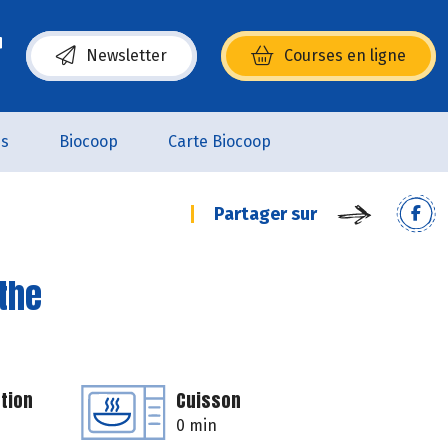
Newsletter
Courses en ligne
(s’ouvre dans une nouvelle fenêtre)
es
Biocoop
Carte Biocoop
Partager sur
the
tion
Cuisson
0 min