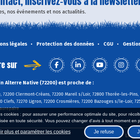
tact, inscrivez-vous à la newsletter
fres, nos événements et nos actualités.
ons légales
Protection des données
CGU
Gestio
re sur
 Alterre Native (72200) est proche de :
, 72200 Clermont-Créans, 72200 Mareil s/Loir, 72800 Thorée-les-Pins,
0 Clefs, 72270 Ligron, 72200 Crosmières, 72200 Bazouges s/le-Loir, 72
aurepaire
es cookies : pour assurer une performance optimale du site, pour récolter
isée en toute sécurité. Vous pouvez changer d'avis à tout moment en 
r plus et paramétrer les cookies
Je refuse
J
Biocoop.fr
Le ré