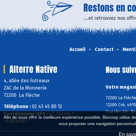
Restons en con
....et retrouvez nos of
Accueil
Contact
Menti
Alterre Native
Nous suiv
4, allée des Futreaux
Votre magasin
ZAC de la Monnerie
72200 La Flèche
72200 La Flèche
72200 Cré, 4915
Téléphone :
02 43 45 80 12
Quentin-lès-Be
Coordonnées GPS :
47,702414 ° ,
Afin de vous offrir la meilleure expérience possible, Biocoop utilise d
-0,051436 °
vous proposer une navigation personnal
En savoi