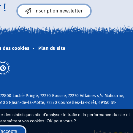
 !
Inscription newsletter
n des cookies
Plan du site
 72800 Luché-Pringé, 72270 Bousse, 72270 Villaines s/s Malicorne,
510 St-Jean-de-la-Motte, 72270 Courcelles-la-Forêt, 49150 St-
 des statistiques afin d'analyser le trafic et la performance du site et
paramétrant vos cookies. OK pour vous ?
'accepte