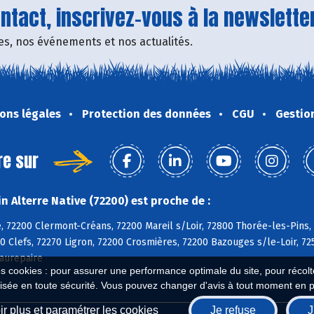
tact, inscrivez-vous à la newsletter
fres, nos événements et nos actualités.
ons légales
Protection des données
CGU
Gestio
re sur
 Alterre Native (72200) est proche de :
, 72200 Clermont-Créans, 72200 Mareil s/Loir, 72800 Thorée-les-Pins,
0 Clefs, 72270 Ligron, 72200 Crosmières, 72200 Bazouges s/le-Loir, 72
aurepaire
es cookies : pour assurer une performance optimale du site, pour récolter
isée en toute sécurité. Vous pouvez changer d'avis à tout moment en 
r plus et paramétrer les cookies
Je refuse
J