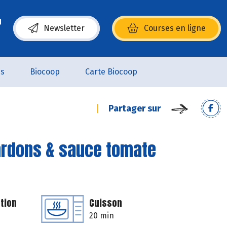
Newsletter
Courses en ligne
(s’ouvre dans une nouvelle fenêtre)
es
Biocoop
Carte Biocoop
Partager sur
lardons & sauce tomate
tion
Cuisson
20 min