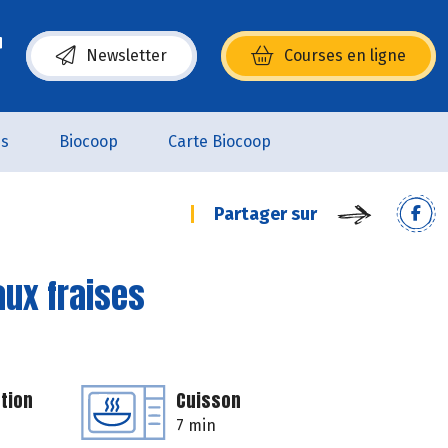
Newsletter
Courses en ligne
(s’ouvre dans une nouvelle fenêtre)
es
Biocoop
Carte Biocoop
Partager sur
aux fraises
tion
Cuisson
7 min