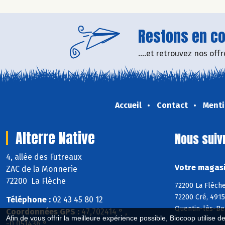
Restons en con
....et retrouvez nos of
Accueil
Contact
Menti
Alterre Native
Nous suiv
4, allée des Futreaux
Votre magasin
ZAC de la Monnerie
72200 La Flèche
72200 La Flèche
72200 Cré, 4915
Téléphone :
02 43 45 80 12
Quentin-lès-Be
Coordonnées GPS :
47,702414 ° ,
Afin de vous offrir la meilleure expérience possible, Biocoop utilise d
-0,051436 °