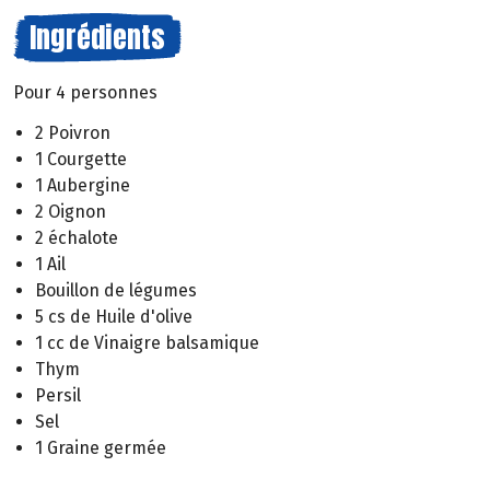
Ingrédients
Pour 4 personnes
2 Poivron
1 Courgette
1 Aubergine
2 Oignon
2 échalote
1 Ail
Bouillon de légumes
5 cs de Huile d'olive
1 cc de Vinaigre balsamique
Thym
Persil
Sel
1 Graine germée