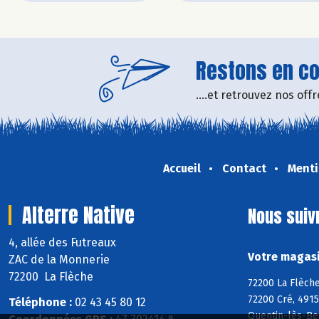
Restons en con
....et retrouvez nos of
Accueil
Contact
Menti
Alterre Native
Nous suiv
4, allée des Futreaux
Votre magasin
ZAC de la Monnerie
72200 La Flèche
72200 La Flèche
72200 Cré, 4915
Téléphone :
02 43 45 80 12
Quentin-lès-Be