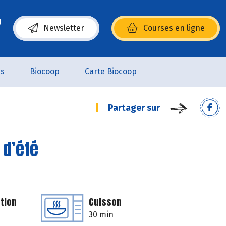
Newsletter
Courses en ligne
(s’ouvre dans une nouvelle fenêtre)
es
Biocoop
Carte Biocoop
Partager sur
 d’été
tion
Cuisson
30 min