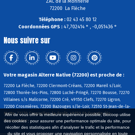
ZAC de la Monnerie
72200 La Flèche
Téléphone :
02 43 45 80 12
Coordonnées GPS :
47,702414 ° , -0,051436 °
Nous suivre sur
Votre magasin Alterre Native (72200) est proche de :
72200 La Flèche, 72200 Clermont-Créans, 72200 Mareil s/Loir,
72800 Thorée-les-Pins, 72800 Luché-Pringé, 72270 Bousse, 72270
Villaines s/s Malicorne, 72200 Cré, 49150 Clefs, 72270 Ligron,
72200 Crosmières, 72200 Bazouges s/le-Loir, 72510 St-Jean-de-la-
Motte, 72270 Courcelles-la-Forêt, 49150 St-Quentin-lès-
Afin de vous offrir la meilleure expérience possible, Biocoop utilise
Beaurepaire
des cookies : pour assurer une performance optimale du site, pour
récolter des statistiques afin d'analyser le trafic et la performance
du site et vous proposer une navigation personnalisée en toute