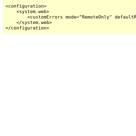
<configuration>

    <system.web>

        <customErrors mode="RemoteOnly" defaultR
    </system.web>

</configuration>