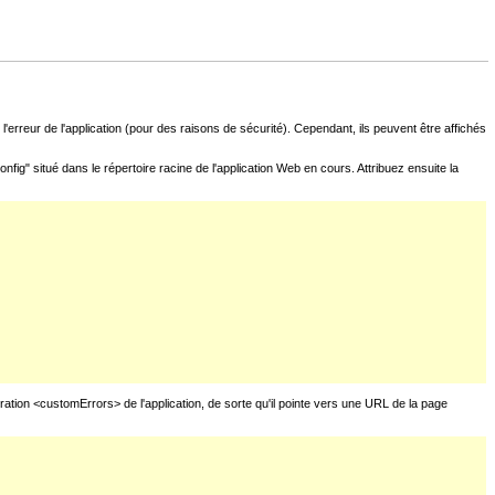
l'erreur de l'application (pour des raisons de sécurité). Cependant, ils peuvent être affichés
fig" situé dans le répertoire racine de l'application Web en cours. Attribuez ensuite la
uration <customErrors> de l'application, de sorte qu'il pointe vers une URL de la page