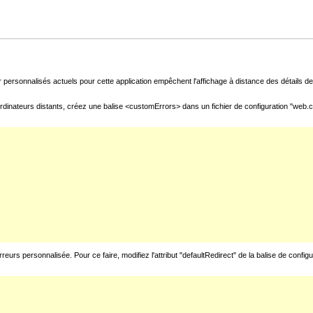
 personnalisés actuels pour cette application empêchent l'affichage à distance des détails de 
rdinateurs distants, créez une balise <customErrors> dans un fichier de configuration "web.con
urs personnalisée. Pour ce faire, modifiez l'attribut "defaultRedirect" de la balise de config