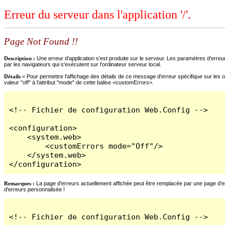
Erreur du serveur dans l'application '/'.
Page Not Found !!
Description :
Une erreur d'application s'est produite sur le serveur. Les paramètres d'erreur
par les navigateurs qui s'exécutent sur l'ordinateur serveur local.
Détails =
Pour permettre l'affichage des détails de ce message d'erreur spécifique sur les o
valeur "off" à l'attribut "mode" de cette balise <customErrors>.
<!-- Fichier de configuration Web.Config -->

<configuration>

    <system.web>

        <customErrors mode="Off"/>

    </system.web>

</configuration>
Remarques :
La page d'erreurs actuellement affichée peut être remplacée par une page d'erre
d'erreurs personnalisée !
<!-- Fichier de configuration Web.Config -->
