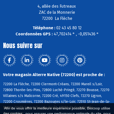
4, allée des Futreaux
ZAC de la Monnerie
72200 La Flèche
Téléphone :
02 43 45 80 12
Coordonnées GPS :
47,702414 ° , -0,051436 °
Nous suivre sur
Votre magasin Alterre Native (72200) est proche de :
72200 La Flèche, 72200 Clermont-Créans, 72200 Mareil s/Loir,
72800 Thorée-les-Pins, 72800 Luché-Pringé, 72270 Bousse, 72270
Villaines s/s Malicorne, 72200 Cré, 49150 Clefs, 72270 Ligron,
72200 Crosmières, 72200 Bazouges s/le-Loir, 72510 St-Jean-de-la-
Motte, 72270 Courcelles-la-Forêt, 49150 St-Quentin-lès-
Afin de vous offrir la meilleure expérience possible, Biocoop utilise
Beaurepaire
des cookies : pour assurer une performance optimale du site, pour