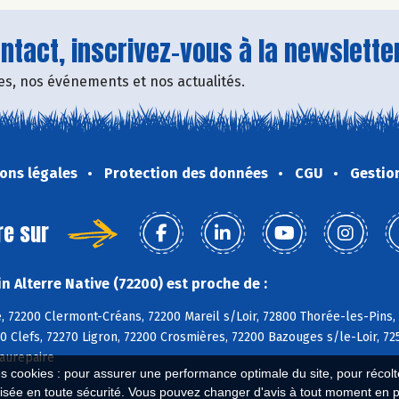
tact, inscrivez-vous à la newsletter
fres, nos événements et nos actualités.
ons légales
Protection des données
CGU
Gestio
re sur
 Alterre Native (72200) est proche de :
, 72200 Clermont-Créans, 72200 Mareil s/Loir, 72800 Thorée-les-Pins,
0 Clefs, 72270 Ligron, 72200 Crosmières, 72200 Bazouges s/le-Loir, 72
aurepaire
es cookies : pour assurer une performance optimale du site, pour récolter
isée en toute sécurité. Vous pouvez changer d'avis à tout moment en 