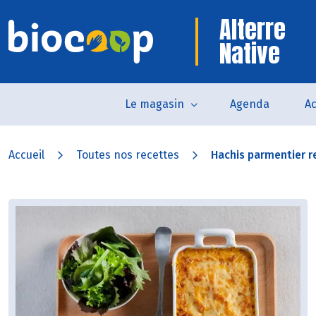
Alterre
Native
Le magasin
Agenda
Ac
Accueil
Toutes nos recettes
Hachis parmentier re