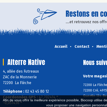
Restons en con
....et retrouvez nos of
Accueil
Contact
Menti
Alterre Native
Nous suiv
4, allée des Futreaux
Votre magasin
ZAC de la Monnerie
72200 La Flèche
72200 La Flèche
72200 Cré, 4915
Téléphone :
02 43 45 80 12
Quentin-lès-Be
Coordonnées GPS :
47,702414 ° ,
Afin de vous offrir la meilleure expérience possible, Biocoop utilise d
-0,051436 °
vous proposer une navigation personnal