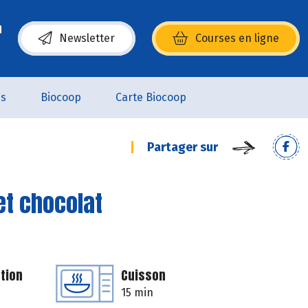
Newsletter
Courses en ligne
(s’ouvre dans une nouvelle fenêtre)
es
Biocoop
Carte Biocoop
Partager sur
et chocolat
tion
Cuisson
15 min