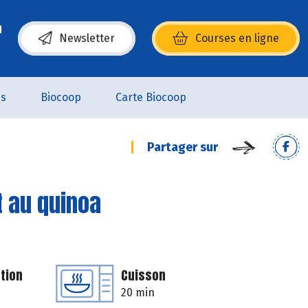
Newsletter
Courses en ligne
(s’ouvre dans une nouvelle fenêtre)
es
Biocoop
Carte Biocoop
Partager sur
t au quinoa
tion
Cuisson
20 min