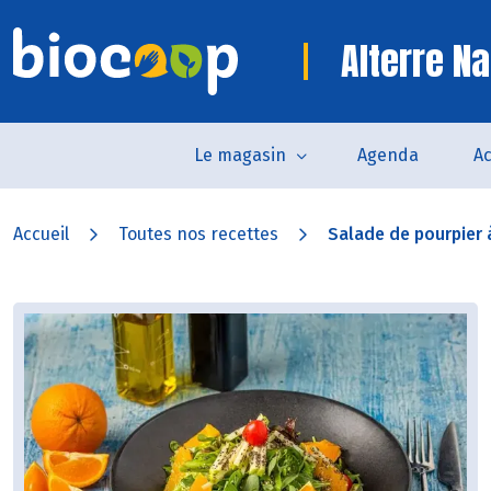
Alterre Na
Le magasin
Agenda
Ac
Accueil
Toutes nos recettes
Salade de pourpier à