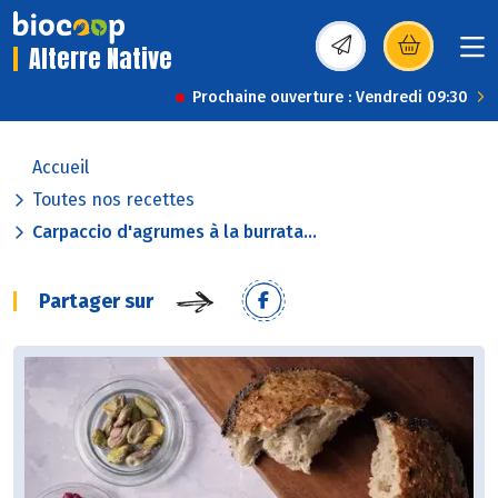
Alterre Native
(s’ouvre dans une nou
Prochaine ouverture : Vendredi 09:30
Accueil
Toutes nos recettes
Carpaccio d'agrumes à la burrata...
Partager sur