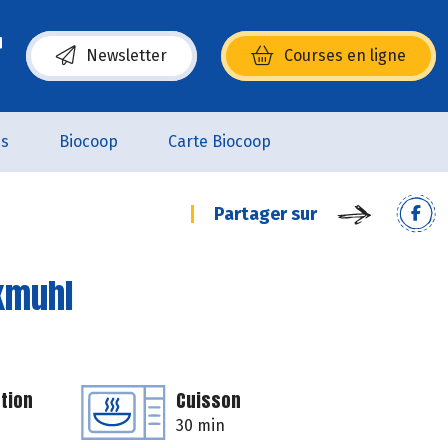
Newsletter
Courses en ligne
(s’ouvre dans une nouvelle fenêtre)
es
Biocoop
Carte Biocoop
Partager sur
ckmuhl
tion
Cuisson
30 min