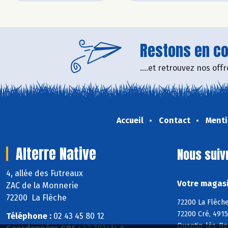
Restons en con
....et retrouvez nos of
Accueil
Contact
Menti
Alterre Native
Nous suiv
4, allée des Futreaux
Votre magasin
ZAC de la Monnerie
72200 La Flèche
72200 La Flèche
72200 Cré, 4915
Téléphone :
02 43 45 80 12
Quentin-lès-Be