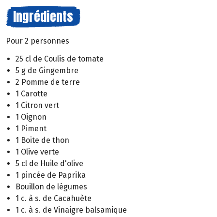
Ingrédients
Pour 2 personnes
25 cl de Coulis de tomate
5 g de Gingembre
2 Pomme de terre
1 Carotte
1 Citron vert
1 Oignon
1 Piment
1 Boite de thon
1 Olive verte
5 cl de Huile d'olive
1 pincée de Paprika
Bouillon de légumes
1 c. à s. de Cacahuète
1 c. à s. de Vinaigre balsamique