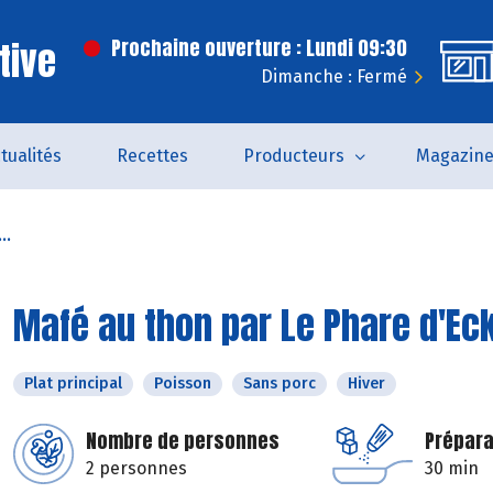
tive
Prochaine ouverture : Lundi 09:30
Dimanche : Fermé
tualités
Recettes
Producteurs
Magazin
..
Mafé au thon par Le Phare d'E
Plat principal
Poisson
Sans porc
Hiver
Nombre de personnes
Prépara
2 personnes
30 min