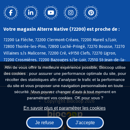
Votre magasin Alterre Native (72200) est proche de :
72200 La Flèche, 72200 Clermont-Créans, 72200 Mareil s/Loir,
72800 Thorée-les-Pins, 72800 Luché-Pringé, 72270 Bousse, 72270
Villaines s/s Malicorne, 72200 Cré, 49150 Clefs, 72270 Ligron,
72200 Crosmières, 72200 Bazouges s/le-Loir, 72510 St-Jean-de-la-
Motte, 72270 Courcelles-la-Forêt, 49150 St-Quentin-lès-
Afin de vous offrir la meilleure expérience possible, Biocoop utilise
Beaurepaire
des cookies : pour assurer une performance optimale du site, pour
récolter des statistiques afin d'analyser le trafic et la performance
du site et vous proposer une navigation personnalisée en toute
sécurité. Vous pouvez changer d'avis à tout moment en
Biocoop.fr
Le réseau Biocoop
paramétrant vos cookies. OK pour vous ?
Copyright Biocoop 2026
En savoir plus et paramétrer les cookies
Je refuse
J'accepte
Réalisé par