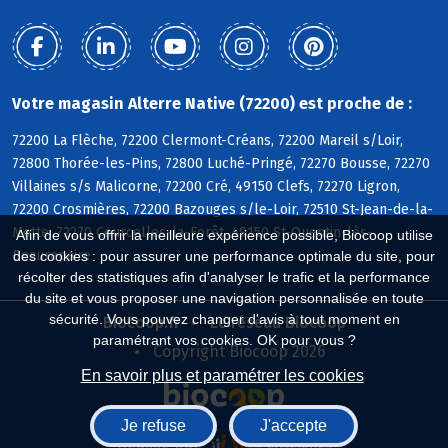
Votre magasin Alterre Native (72200) est proche de :
72200 La Flèche, 72200 Clermont-Créans, 72200 Mareil s/Loir,
72800 Thorée-les-Pins, 72800 Luché-Pringé, 72270 Bousse, 72270
Villaines s/s Malicorne, 72200 Cré, 49150 Clefs, 72270 Ligron,
72200 Crosmières, 72200 Bazouges s/le-Loir, 72510 St-Jean-de-la-
Motte, 72270 Courcelles-la-Forêt, 49150 St-Quentin-lès-
Afin de vous offrir la meilleure expérience possible, Biocoop utilise
Beaurepaire
des cookies : pour assurer une performance optimale du site, pour
récolter des statistiques afin d'analyser le trafic et la performance
du site et vous proposer une navigation personnalisée en toute
sécurité. Vous pouvez changer d'avis à tout moment en
Biocoop.fr
Le réseau Biocoop
paramétrant vos cookies. OK pour vous ?
Copyright Biocoop 2026
En savoir plus et paramétrer les cookies
Je refuse
J'accepte
Réalisé par