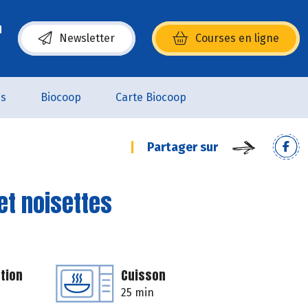
Newsletter
Courses en ligne
(s’ouvre dans une nouvelle fenêtre)
es
Biocoop
Carte Biocoop
Partager sur
et noisettes
tion
Cuisson
25 min