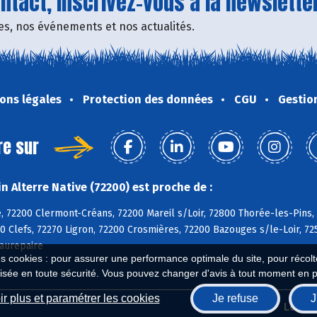
tact, inscrivez-vous à la newsletter
fres, nos événements et nos actualités.
ons légales
Protection des données
CGU
Gestio
re sur
 Alterre Native (72200) est proche de :
, 72200 Clermont-Créans, 72200 Mareil s/Loir, 72800 Thorée-les-Pins,
0 Clefs, 72270 Ligron, 72200 Crosmières, 72200 Bazouges s/le-Loir, 72
aurepaire
es cookies : pour assurer une performance optimale du site, pour récolter
isée en toute sécurité. Vous pouvez changer d'avis à tout moment en 
r plus et paramétrer les cookies
Je refuse
J
Biocoop.fr
Le ré