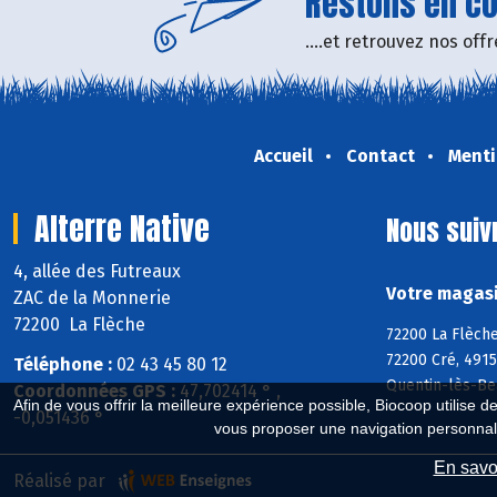
Restons en con
....et retrouvez nos of
Accueil
Contact
Menti
Alterre Native
Nous suiv
4, allée des Futreaux
Votre magasin
ZAC de la Monnerie
72200 La Flèche
72200 La Flèche
72200 Cré, 4915
Téléphone :
02 43 45 80 12
Quentin-lès-Be
Coordonnées GPS :
47,702414 ° ,
Afin de vous offrir la meilleure expérience possible, Biocoop utilise d
-0,051436 °
vous proposer une navigation personnal
En savoi
Réalisé par