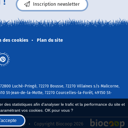
 !
Inscription newsletter
n des cookies
Plan du site
 72800 Luché-Pringé, 72270 Bousse, 72270 Villaines s/s Malicorne,
510 St-Jean-de-la-Motte, 72270 Courcelles-la-Forêt, 49150 St-
 des statistiques afin d'analyser le trafic et la performance du site et
paramétrant vos cookies. OK pour vous ?
'accepte
seau Biocoop
Copyright Biocoop 2026