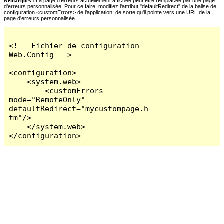
Remarques :
La page d'erreurs actuellement affichée peut être remplacée par une page
d'erreurs personnalisée. Pour ce faire, modifiez l'attribut "defaultRedirect" de la balise de
configuration <customErrors> de l'application, de sorte qu'il pointe vers une URL de la
page d'erreurs personnalisée !
<!-- Fichier de configuration 
Web.Config -->

<configuration>

    <system.web>

        <customErrors 
mode="RemoteOnly" 
defaultRedirect="mycustompage.h
tm"/>

    </system.web>

</configuration>