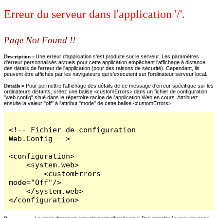
Erreur du serveur dans l'application '/'.
Page Not Found !!
Description :
Une erreur d'application s'est produite sur le serveur. Les paramètres
d'erreur personnalisés actuels pour cette application empêchent l'affichage à distance
des détails de l'erreur de l'application (pour des raisons de sécurité). Cependant, ils
peuvent être affichés par les navigateurs qui s'exécutent sur l'ordinateur serveur local.
Détails =
Pour permettre l'affichage des détails de ce message d'erreur spécifique sur les
ordinateurs distants, créez une balise <customErrors> dans un fichier de configuration
"web.config" situé dans le répertoire racine de l'application Web en cours. Attribuez
ensuite la valeur "off" à l'attribut "mode" de cette balise <customErrors>.
<!-- Fichier de configuration 
Web.Config -->

<configuration>

    <system.web>

        <customErrors 
mode="Off"/>

    </system.web>

</configuration>