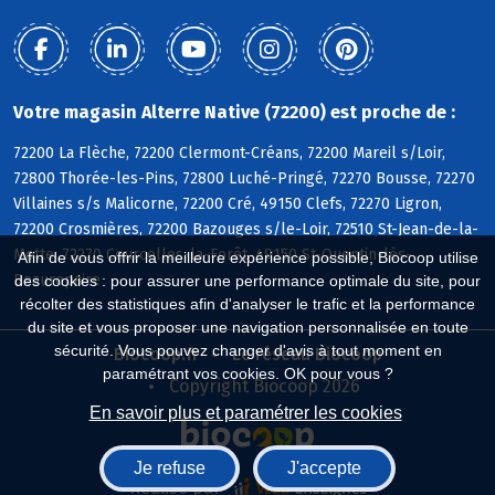
Votre magasin Alterre Native (72200) est proche de :
72200 La Flèche, 72200 Clermont-Créans, 72200 Mareil s/Loir,
72800 Thorée-les-Pins, 72800 Luché-Pringé, 72270 Bousse, 72270
Villaines s/s Malicorne, 72200 Cré, 49150 Clefs, 72270 Ligron,
72200 Crosmières, 72200 Bazouges s/le-Loir, 72510 St-Jean-de-la-
Motte, 72270 Courcelles-la-Forêt, 49150 St-Quentin-lès-
Afin de vous offrir la meilleure expérience possible, Biocoop utilise
Beaurepaire
des cookies : pour assurer une performance optimale du site, pour
récolter des statistiques afin d'analyser le trafic et la performance
du site et vous proposer une navigation personnalisée en toute
sécurité. Vous pouvez changer d'avis à tout moment en
Biocoop.fr
Le réseau Biocoop
paramétrant vos cookies. OK pour vous ?
Copyright Biocoop 2026
En savoir plus et paramétrer les cookies
Je refuse
J'accepte
Réalisé par