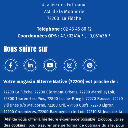
4, allée des Futreaux
ZAC de la Monnerie
72200 La Flèche
Téléphone :
02 43 45 80 12
Coordonnées GPS :
47,702414 ° , -0,051436 °
Nous suivre sur
Votre magasin Alterre Native (72200) est proche de :
72200 La Flèche, 72200 Clermont-Créans, 72200 Mareil s/Loir,
72800 Thorée-les-Pins, 72800 Luché-Pringé, 72270 Bousse, 72270
Villaines s/s Malicorne, 72200 Cré, 49150 Clefs, 72270 Ligron,
72200 Crosmières, 72200 Bazouges s/le-Loir, 72510 St-Jean-de-la-
Motte, 72270 Courcelles-la-Forêt, 49150 St-Quentin-lès-
Afin de vous offrir la meilleure expérience possible, Biocoop utilise
Beaurepaire
des cookies : pour assurer une performance optimale du site, pour